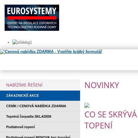
NOVINKY
NABÍZÍME ŘEŠENÍ
ZÁKAZNICKÉ AKCE
CENÍK / CENOVÁ NABÍDKA ZDARMA
CO SE SKRÝV
Tepelná čerpadla SKLADEM
TOPENÍ
Podlahové topení
Podlahové topení RENOVA bez bourání