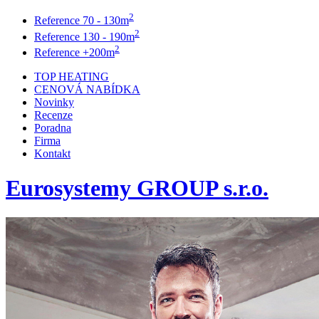
2
Reference 70 - 130m
2
Reference 130 - 190m
2
Reference +200m
TOP HEATING
CENOVÁ NABÍDKA
Novinky
Recenze
Poradna
Firma
Kontakt
Eurosystemy GROUP s.r.o.