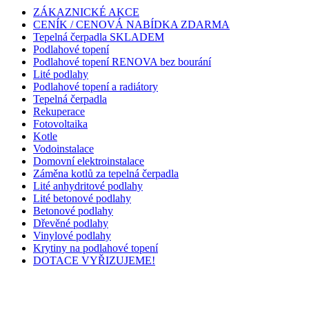
ZÁKAZNICKÉ AKCE
CENÍK / CENOVÁ NABÍDKA ZDARMA
Tepelná čerpadla SKLADEM
Podlahové topení
Podlahové topení RENOVA bez bourání
Lité podlahy
Podlahové topení a radiátory
Tepelná čerpadla
Rekuperace
Fotovoltaika
Kotle
Vodoinstalace
Domovní elektroinstalace
Záměna kotlů za tepelná čerpadla
Lité anhydritové podlahy
Lité betonové podlahy
Betonové podlahy
Dřevěné podlahy
Vinylové podlahy
Krytiny na podlahové topení
DOTACE VYŘIZUJEME!