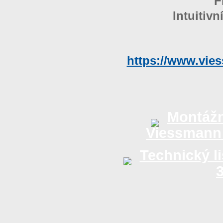
F
Intuitiv
https://www.vies
Montážn
Viessmann 
Technický l