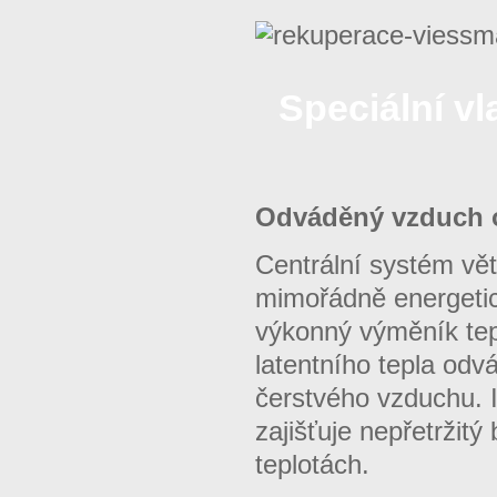
Speciální vl
Odváděný vzduch o
Centrální systém vět
mimořádně energetic
výkonný výměník tep
latentního tepla od
čerstvého vzduchu. I
zajišťuje nepřetržit
teplotách.