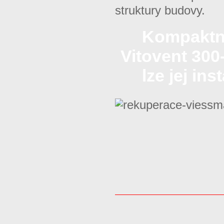
struktury budovy.
Kompaktní
Vitovent 300
lze jej in