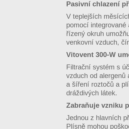
Pasivní chlazení 
V teplejších měsícíc
pomocí integrované 
řízený okruh umožňuj
venkovní vzduch, čím
Vitovent 300-W um
Filtrační systém s ú
vzduch od alergenů 
a šíření roztočů a pl
dráždivých látek.
Zabraňuje vzniku p
Jednou z hlavních pří
Plísně mohou poškodi