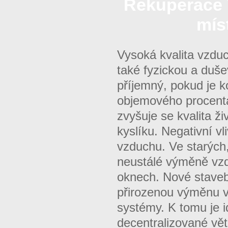
Rekuperace V
mís
Vysoká kvalita vzdu
také fyzickou a duš
příjemný, pokud je k
objemového procenta
zvyšuje se kvalita ž
kyslíku. Negativní vl
vzduchu. Ve starých
neustálé výměně vzd
oknech. Nové stavebn
přirozenou výměnu v
systémy. K tomu je i
decentralizované vět