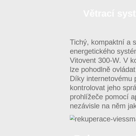
Větrací sys
Tichý, kompaktní a 
energetického systé
Vitovent 300-W. V k
lze pohodlně ovládat
Díky internetovému 
kontrolovat jeho sp
prohlížeče pomocí ap
nezávisle na něm ja