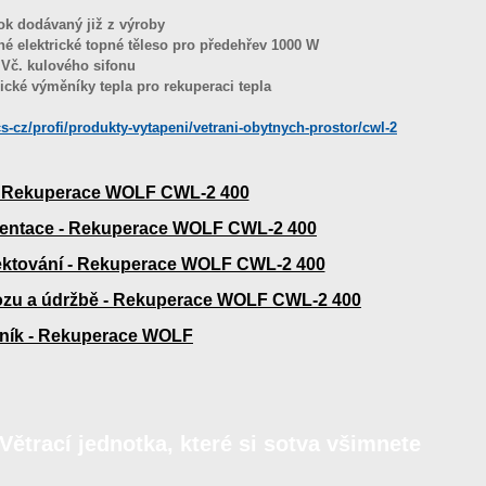
ok dodávaný již z výroby
é elektrické topné těleso pro předehřev 1000 W
Vč. kulového sifonu
pické výměníky tepla pro rekuperaci tepla
s-cz/profi/produkty-vytapeni/vetrani-obytnych-prostor/cwl-2
- Rekuperace WOLF CWL-2 400
entace - Rekuperace WOLF CWL-2 400
ektování - Rekuperace WOLF CWL-2 400
ozu a údržbě - Rekuperace WOLF CWL-2 400
ník - Rekuperace WOLF
trací jednotka, které si sotva všimnete