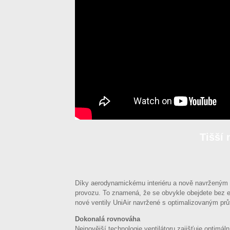
Tišší 
Díky aerodynamickému interiéru a nově navrženým k
provozu. To znamená, že se obvykle obejdete bez ex
nové ventily UniAir navržené s optimalizovaným pr
Dokonalá rovnováha
Nejnovější technologie ventilátoru zajišťuje optim