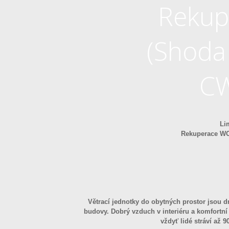
Rekup
(Shoda 
CW
Li
Rekuperace WOL
Větrací jednotky do obytných prostor jsou d
budovy. Dobrý vzduch v interiéru a komfortní 
vždyť lidé stráví až 