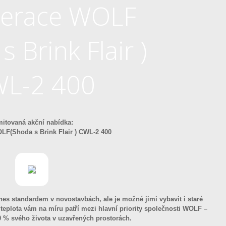
erace WOLF
s Brink Flair )
L-2 400
mitovaná akční nabídka:
F(Shoda s Brink Flair ) CWL-2 400
nes standardem v novostavbách, ale je možné jimi vybavit i staré
teplota vám na míru patří mezi hlavní priority společnosti WOLF –
90 % svého života v uzavřených prostorách.