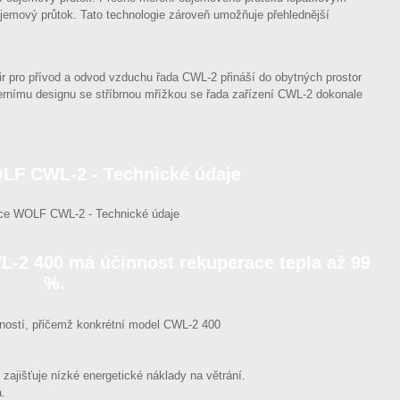
emový průtok. Tato technologie zároveň umožňuje přehlednější
 pro přívod a odvod vzduchu řada CWL-2 přináší do obytných prostor
ernímu designu se stříbrnou mřížkou se řada zařízení CWL-2 dokonale
LF CWL-2 - Technické údaje
-2 400 má účinnost rekuperace tepla až 99
%.
ností, přičemž konkrétní model CWL-2 400
zajišťuje nízké energetické náklady na větrání.
a.