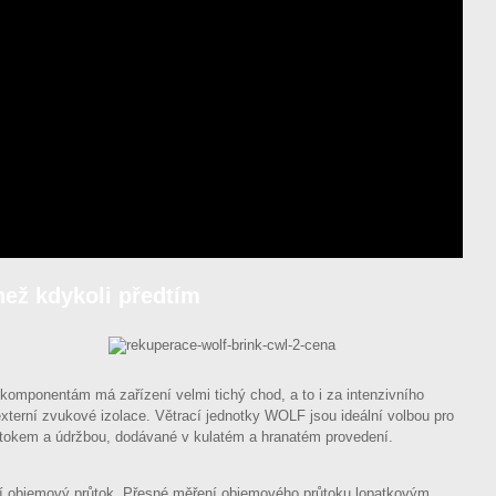
než kdykoli předtím
omponentám má zařízení velmi tichý chod, a to i za intenzivního
terní zvukové izolace. Větrací jednotky WOLF jsou ideální volbou pro
ůtokem a údržbou, dodávané v kulatém a hranatém provedení.
ální objemový průtok. Přesné měření objemového průtoku lopatkovým