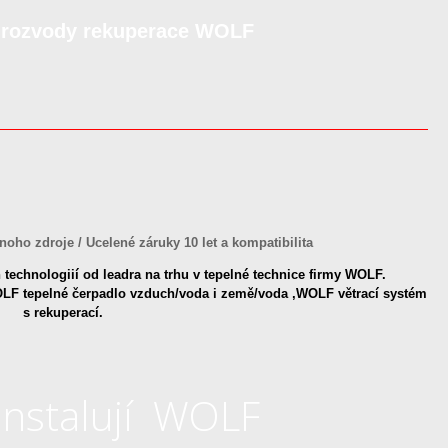
í rozvody rekuperace WOLF
noho zdroje / Ucelené záruky 10 let a kompatibilita
technologiií od leadra na trhu v tepelné technice firmy WOLF.
F tepelné čerpadlo vzduch/voda i země/voda ,WOLF větrací systém
s rekuperací.
 instalují WOLF