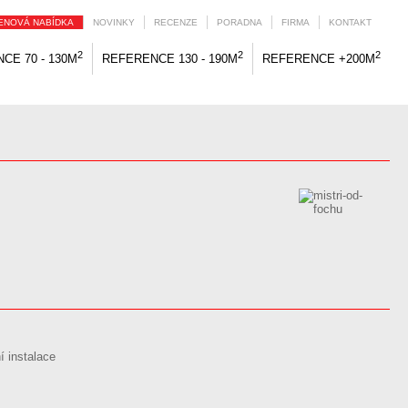
ENOVÁ NABÍDKA
NOVINKY
RECENZE
PORADNA
FIRMA
KONTAKT
2
2
2
CE 70 - 130M
REFERENCE 130 - 190M
REFERENCE +200M
í instalace