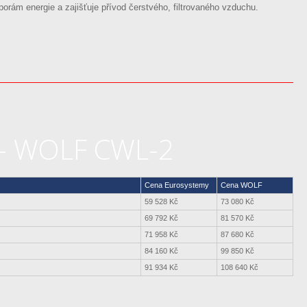
orám energie a zajišťuje přívod čerstvého, filtrovaného vzduchu.
 - WOLF CWL-2
Cena Eurosystemy
Cena WOLF
59 528 Kč
73 080 Kč
69 792 Kč
81 570 Kč
71 958 Kč
87 680 Kč
84 160 Kč
99 850 Kč
91 934 Kč
108 640 Kč