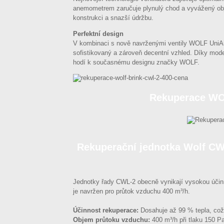
anemometrem zaručuje plynulý chod a vyvážený obj
konstrukci a snazší údržbu.
Perfektní design
V kombinaci s nově navrženými ventily WOLF UniAir
sofistikovaný a zároveň decentní vzhled. Díky mod
hodí k současnému designu značky WOLF.
Rekuperace WO
Rekuperační jednotka Wolf CWL
Jednotky řady CWL-2 obecně vynikají vysokou účin
je navržen pro průtok vzduchu 400 m³/h.
Účinnost rekuperace:
Dosahuje až 99 % tepla, což 
Objem průtoku vzduchu:
400 m³/h při tlaku 150 P