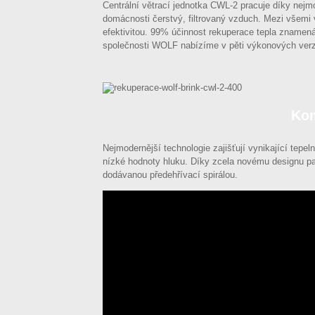
Centrální větrací jednotka CWL-2 pracuje díky nejm
domácnosti čerstvý, filtrovaný vzduch. Mezi všem
efektivitou. 99% účinnost rekuperace tepla znamená
společnosti WOLF nabízíme v pěti výkonových ver
Kom
Nejmodernější technologie zajišťují vynikající tepe
nízké hodnoty hluku. Díky zcela novému designu pat
dodávanou předehřívací spirálou.