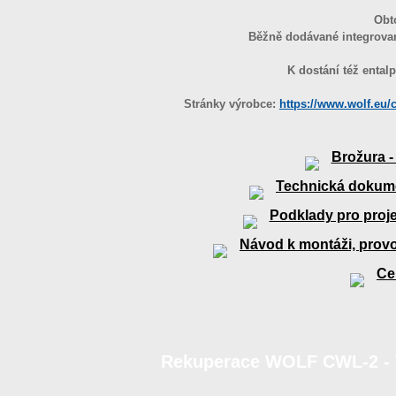
Obt
Běžně dodávané integrovan
K dostání též ental
Stránky výrobce:
https://www.wolf.eu/c
Brožura 
Technická dokum
Podklady pro proj
Návod k montáži, prov
Ce
Rekuperace WOLF CWL-2 - Vě