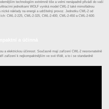
odernějším technologiím extrémně tiše a velmi nenápadně přivádí do vaší
i větracími jednotkami WOLF vyniká model CWL-2 také mimořádnou
 nízké náklady na energii a udržitelný provoz. Jednotku CWL-2 od
zích: CWL-2-225, CWL-2-325, CWL-2-400, CWL-2-450 a CWL-2-600.
paktní a účinná
lnou a elektrickou účinnost. Současně mají zařízení CWL-2 nesrovnatelně
ří zařízení k nejkompaktnějším ve své třídě, a to i se standardně