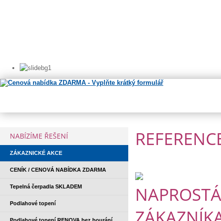
REFERENCE
NABÍZÍME ŘEŠENÍ
ZÁKAZNICKÉ AKCE
CENÍK / CENOVÁ NABÍDKA ZDARMA
NAPROSTÁ
Tepelná čerpadla SKLADEM
Podlahové topení
ZÁKAZNÍK
Podlahové topení RENOVA bez bourání