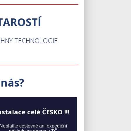
STAROSTÍ
ECHNY TECHNOLOGIE
 nás?
nstalace celé ČESKO !!!
Neplatíte cestovné ani expediční