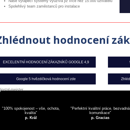
Naše vytápěcí systémy využívá již více než 15.000 uživatelů
Spolehlivý team zaměstanců pro instalace
Zhlédnout hodnocení zá
EXCELENTNÍ HODNOCENÍ ZÁKAZNÍKŮ GOOGLE 4,9
Google 5 hvězdičková hodnocení zde
Zhléd
"100% spokojenost – vše, ochota,
"Perfektní kvalitní práce, bezvadná
kvalita"
komunikace"
p. Král
p. Gracias