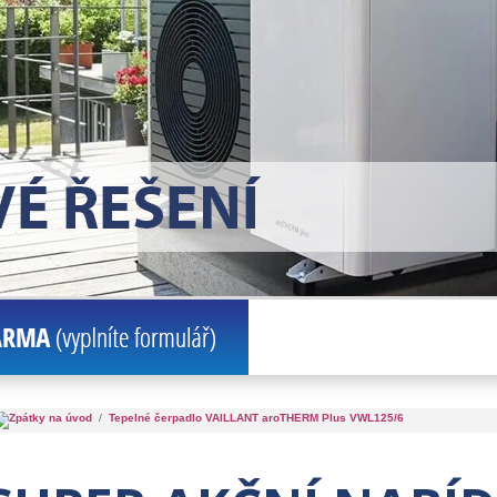
/
Tepelné čerpadlo VAILLANT aroTHERM Plus VWL125/6