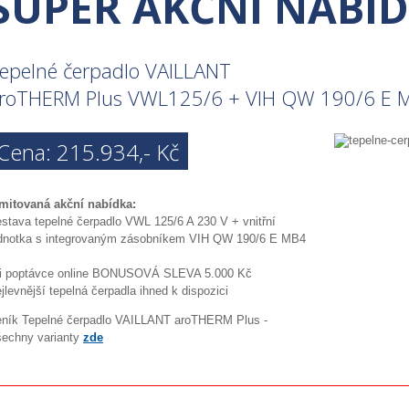
SUPER AKČNÍ NABÍ
epelné čerpadlo VAILLANT
roTHERM Plus VWL125/6 + VIH QW 190/6 E 
Cena: 215.934,- Kč
mitovaná akční nabídka:
stava tepelné čerpadlo VWL 125/6 A 230 V + vnitřní
dnotka s integrovaným zásobníkem VIH QW 190/6 E MB4
i poptávce online BONUSOVÁ SLEVA 5.000 Kč
jlevnější tepelná čerpadla ihned k dispozici
ník Tepelné čerpadlo VAILLANT aroTHERM Plus -
echny varianty
zde