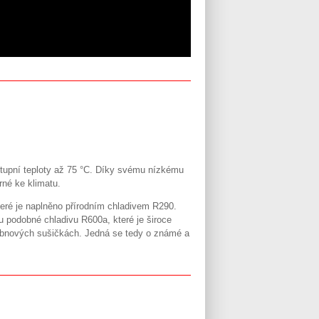
stupní teploty až 75 °C. Díky svému nízkému
rné ke klimatu.
eré je naplněno přírodním chladivem R290.
u podobné chladivu R600a, které je široce
bubnových sušičkách. Jedná se tedy o známé a