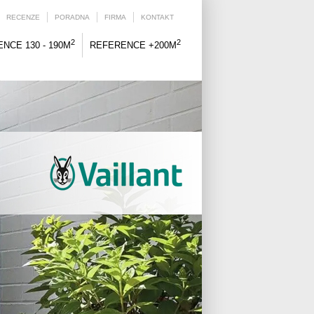
RECENZE
PORADNA
FIRMA
KONTAKT
2
2
NCE 130 - 190M
REFERENCE +200M