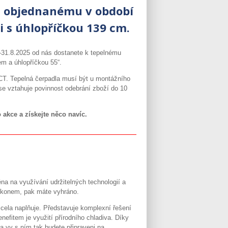
t objednanému v období
zi s úhlopříčkou 139 cm.
-31.8.2025 od nás dostanete k tepelnému
m a úhlopříčkou 55“.
. Tepelná čerpadla musí být u montážního
se vztahuje povinnost odebrání zboží do 10
 akce a získejte něco navíc.
na na využívání udržitelných technologií a
výkonem, pak máte vyhráno.
cela naplňuje. Představuje komplexní řešení
nefitem je využití přírodního chladiva. Díky
 vy s ním tak budete připraveni na