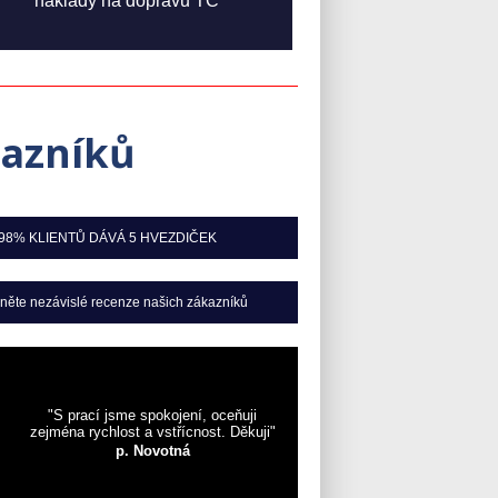
náklady na dopravu TČ
kazníků
98% KLIENTŮ DÁVÁ 5 HVEZDIČEK
něte nezávislé recenze našich zákazníků
"S prací jsme spokojení, oceňuji
zejména rychlost a vstřícnost. Děkuji"
p. Novotná