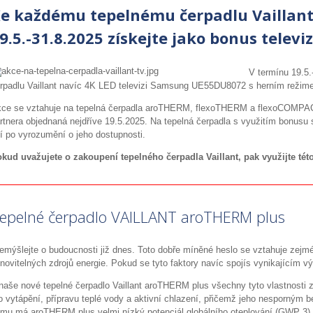
e každému tepelnému čerpadlu Vaillan
9.5.-31.8.2025 získejte jako bonus televi
V termínu 19.5.
rpadlu Vaillant navíc 4K LED televizi Samsung UE55DU8072 s herním režime
ce se vztahuje na tepelná čerpadla aroTHERM, flexoTHERM a flexoCOMPACT
rtnera objednaná nejdříve 19.5.2025. Na tepelná čerpadla s využitím bonusu 
í po vyrozumění o jeho dostupnosti.
kud uvažujete o zakoupení tepelného čerpadla Vaillant, pak využijte této
epelné čerpadlo VAILLANT aroTHERM plus
emýšlejte o budoucnosti již dnes. Toto dobře míněné heslo se vztahuje zejmé
novitelných zdrojů energie. Pokud se tyto faktory navíc spojís vynikajícím 
naše nové tepelné čerpadlo Vaillant aroTHERM plus všechny tyto vlastnosti z
o vytápění, přípravu teplé vody a aktivní chlazení, přičemž jeho nesporným be
mu má aroTHERM plus velmi nízký potenciál globálního oteplování (GWP 3) a