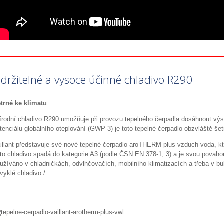
držitelné a vysoce účinné chladivo R290
trné ke klimatu
írodní chladivo R290 umožňuje při provozu tepelného čerpadla dosáhnout vý
tenciálu globálního oteplování (GWP 3) je toto tepelné čerpadlo obzvláště šet
illant představuje své nové tepelné čerpadlo aroTHERM plus vzduch-voda, kt
to chladivo spadá do kategorie A3 (podle ČSN EN 378-1, 3) a je svou povaho
užíváno v chladničkách, odvlhčovačích, mobilního klimatizacích a třeba v 
vyklé chladivo./