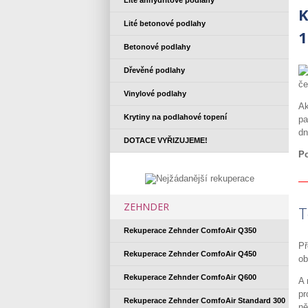
Lité anhydritové podlahy
K
Lité betonové podlahy
1
Betonové podlahy
Dřevěné podlahy
če
Vinylové podlahy
Ak
Krytiny na podlahové topení
pa
dn
DOTACE VYŘIZUJEME!
Po
ZEHNDER
T
Rekuperace Zehnder ComfoAir Q350
Př
Rekuperace Zehnder ComfoAir Q450
ob
Rekuperace Zehnder ComfoAir Q600
A 
pr
Rekuperace Zehnder ComfoAir Standard 300
ně