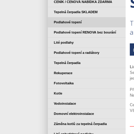
CENÍK / CENOVÁ NABÍDKA ZDARMA
Tepelná čerpadla SKLADEM
T
Podlahové topení
a
Podlahové topení RENOVA bez bourání
Lité podlahy
Podlahové topení a radiátory
Tepelná čerpadla
Li
Se
Rekuperace
je
Fotovoltaika
Př
Kotle
Ne
Vodoinstalace
Ce
Vš
Domovní elektroinstalace
Záměna kotlů za tepelná čerpadla