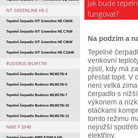
Jak bude tepel
IVT GREENLINE HE C
fungovat?
Tepelné čerpadlo IVT Greenline HE C6kW
Tepelné čerpadlo IVT Greenline HE C7kW
Na podzim a na
Tepelné čerpadlo IVT Greenline HE C9kW
Tepelné čerpad
Tepelné čerpadlo IVT Greenline HE C11kW
venkovní teplo
BUDERUS WLW176I
zjistí, kdy má z
Tepelné čerpadlo Buderus WLW176i-4
přestat topit. V
není velká zima
Tepelné čerpadlo Buderus WLW176i-5
čerpadlo s nižš
Tepelné čerpadlo Buderus WLW176i-7
výkonem a níz
Tepelné čerpadlo Buderus WLW176i-10
otáčkami kompr
Tepelné čerpadlo Buderus WLW176i-12
tomto režimu m
nejnižší spotře
NIBE F 2040
elektřiny.
Tepelné čerpadlo NIBE F2040 6 kW