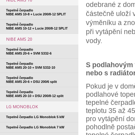
odebrané z do
Tepelné čerpadlo
částečně uloží
NIBE AMS 10-8 + Lucie 200/8-12 SPLIT
výměníku a zno
Tepelné čerpadlo
NIBE AMS 10-12 + Lucie 200/8-12 SPLIT
při vytápění ne
NIBE AMS 20
vody.
Tepelné čerpadlo
NIBE AMS 20-6 + SVM S332-6
S podlahovým
Tepelné čerpadlo
NIBE AMS 20-10 + SVM S332-10
nebo s radiáto
Tepelné čerpadlo
NIBE AMS 20-6 + DSU 200/6 split
Pokud je v dom
Tepelné čerpadlo
podlahové topen
NIBE AMS 20-10 + DSU 200/8-12 split
tepelné čerpad
LG MONOBLOK
teplotu 35 až 45
pro vytápění d
Tepelné čerpadlo LG Monoblok 5 kW
pohodlně posta
Tepelné čerpadlo LG Monoblok 7 kW