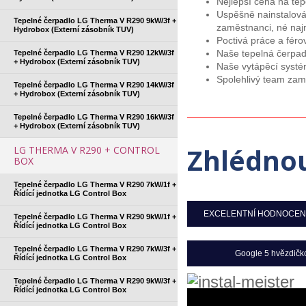
Nejlepší cena na tep
Uspěšně nainstalován
Tepelné čerpadlo LG Therma V R290 9kW/3f +
zaměstnanci, né naj
Hydrobox (Externí zásobník TUV)
Poctivá práce a férov
Tepelné čerpadlo LG Therma V R290 12kW/3f
Naše tepelná čerpadl
+ Hydrobox (Externí zásobník TUV)
Naše vytápěcí systém
Spolehlivý team zam
Tepelné čerpadlo LG Therma V R290 14kW/3f
+ Hydrobox (Externí zásobník TUV)
Tepelné čerpadlo LG Therma V R290 16kW/3f
+ Hydrobox (Externí zásobník TUV)
Zhlédno
LG THERMA V R290 + CONTROL
BOX
Tepelné čerpadlo LG Therma V R290 7kW/1f +
Řídící jednotka LG Control Box
EXCELENTNÍ HODNOCENÍ
Tepelné čerpadlo LG Therma V R290 9kW/1f +
Řídící jednotka LG Control Box
Tepelné čerpadlo LG Therma V R290 7kW/3f +
Google 5 hvězdičk
Řídící jednotka LG Control Box
Tepelné čerpadlo LG Therma V R290 9kW/3f +
Řídící jednotka LG Control Box