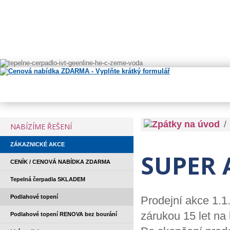
/
NABÍZÍME ŘEŠENÍ
ZÁKAZNICKÉ AKCE
SUPER 
CENÍK / CENOVÁ NABÍDKA ZDARMA
Tepelná čerpadla SKLADEM
Podlahové topení
Prodejní akce 1.1
zárukou 15 let na
Podlahové topení RENOVA bez bourání