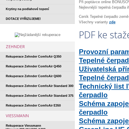
Při poptávce online BONUS
Nejlevnější tepelná čerpadla i
Krytiny na podlahové topení
Ceník Tepelné čerpadlo země
DOTACE VYŘIZUJEME!
Všechny varianty
zde
PDF ke staž
ZEHNDER
Provozní para
Rekuperace Zehnder ComfoAir Q350
Tepelné čerpad
Rekuperace Zehnder ComfoAir Q450
Uživatelská př
Tepelné čerpad
Rekuperace Zehnder ComfoAir Q600
Technický list
Rekuperace Zehnder ComfoAir Standard 300
čerpadlo
Rekuperace Zehnder ComfoAir Standard 375
Schéma zapoje
Rekuperace Zehnder ComfoAir E350
čerpadlo
VIESSMANN
Schéma zapoje
Rekuperace Viessmann