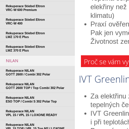
elekřiny než
Rekuperace Stiebel Eltron
VRC-W 600 Premium
klimatu)
Rekuperace Stiebel Eltron
Praxí ověřen
VRC-W 400
Pak jen vymě
Rekuperace Stiebel Eltron
LWZ 170 E Plus
Životnost ze
Rekuperace Stiebel Eltron
LWZ 370 E Plus
Proč se vám vyp
NILAN
Rekuperace NILAN
GOTT 2600 / Combi 302 Polar
IVT Greenlin
Rekuperace NILAN
GOTT 2600 TOP / Top Combi 302 Polar
Za elektřinu
Rekuperace NILAN
ESO TOP / Combi S 302 Polar Top
tepelných če
Rekuperace NILAN
IVT Greenlin
VPL 15 / VPL 15 / LOXONE READY
i při teplotá
Rekuperace NILAN
VPL 15 TOP / VPL 15 Top M2 / LOXONE