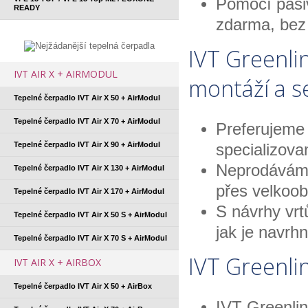
Pomocí pasiv
READY
zdarma, bez
IVT Greenli
IVT AIR X + AIRMODUL
montáží a s
Tepelné čerpadlo IVT Air X 50 + AirModul
Tepelné čerpadlo IVT Air X 70 + AirModul
Preferujeme
Tepelné čerpadlo IVT Air X 90 + AirModul
specializova
Neprodáváme
Tepelné čerpadlo IVT Air X 130 + AirModul
přes velkoo
Tepelné čerpadlo IVT Air X 170 + AirModul
S návrhy vrt
Tepelné čerpadlo IVT Air X 50 S + AirModul
jak je navrh
Tepelné čerpadlo IVT Air X 70 S + AirModul
IVT Greenli
IVT AIR X + AIRBOX
Tepelné čerpadlo IVT Air X 50 + AirBox
IVT Greenlin