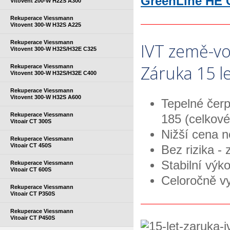
GreenLine HE C
Vitovent 200-W H22S A300
Rekuperace Viessmann
Vitovent 300-W H32S A225
Rekuperace Viessmann
IVT země-v
Vitovent 300-W H32S/H32E C325
Záruka 15 le
Rekuperace Viessmann
Vitovent 300-W H32S/H32E C400
Rekuperace Viessmann
Vitovent 300-W H32S A600
Tepelné čer
Rekuperace Viessmann
185 (celkové
Vitoair CT 300S
Nižší cena 
Rekuperace Viessmann
Vitoair CT 450S
Bez rizika - 
Stabilní výk
Rekuperace Viessmann
Vitoair CT 600S
Celoročně vy
Rekuperace Viessmann
Vitoair CT P350S
Rekuperace Viessmann
Vitoair CT P450S