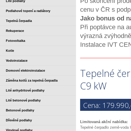
Po skončení prode
Lité podlahy
cenu v ČR s podp
Podlahové topení a radiátory
Jako bonus od ná
Tepelná čerpadla
Při poptávce na 
Rekuperace
výrazná zvýhodně
Fotovoltaika
Instalace IVT C
Kotle
Vodoinstalace
Tepelné če
Domovní elektroinstalace
Záměna kotlů za tepelná čerpadla
C9 kW
Lité anhydritové podlahy
Lité betonové podlahy
Cena: 179.990,
Betonové podlahy
Dřevěné podlahy
Limitovaná akční nabídka:
Tepelné čerpadlo země-voda
Vinylové podlahy