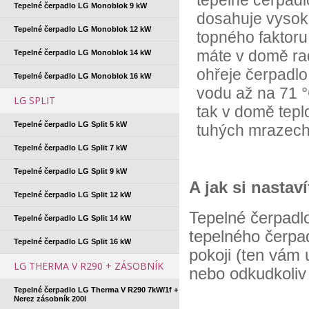
tepelné čerpadl
Tepelné čerpadlo LG Monoblok 9 kW
dosahuje vyso
Tepelné čerpadlo LG Monoblok 12 kW
topného faktoru
máte v domě rad
Tepelné čerpadlo LG Monoblok 14 kW
ohřeje čerpadlo
Tepelné čerpadlo LG Monoblok 16 kW
vodu až na 71 °C
LG SPLIT
tak v domě teplo
Tepelné čerpadlo LG Split 5 kW
tuhých mrazech
Tepelné čerpadlo LG Split 7 kW
Tepelné čerpadlo LG Split 9 kW
A jak si nastav
Tepelné čerpadlo LG Split 12 kW
Tepelné čerpadlo
Tepelné čerpadlo LG Split 14 kW
tepelného čerpa
Tepelné čerpadlo LG Split 16 kW
pokoji (ten vám u
LG THERMA V R290 + ZÁSOBNÍK
nebo odkudkoliv 
Tepelné čerpadlo LG Therma V R290 7kW/1f +
Nerez zásobník 200l