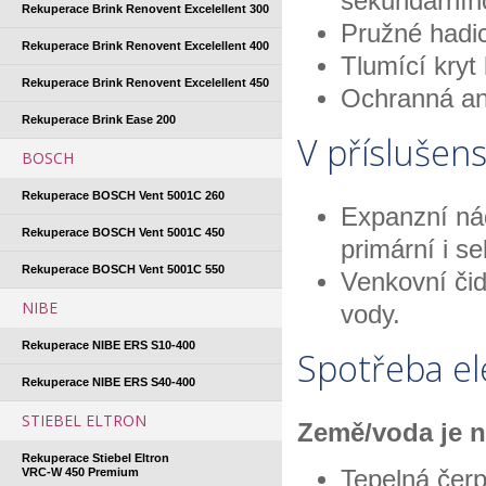
sekundárníh
Rekuperace Brink Renovent Excelellent 300
Pružné hadic
Rekuperace Brink Renovent Excelellent 400
Tlumící kryt
Rekuperace Brink Renovent Excelellent 450
Ochranná an
Rekuperace Brink Ease 200
V příslušens
BOSCH
Rekuperace BOSCH Vent 5001C 260
Expanzní nád
Rekuperace BOSCH Vent 5001C 450
primární i se
Rekuperace BOSCH Vent 5001C 550
Venkovní čid
NIBE
vody.
Rekuperace NIBE ERS S10-400
Spotřeba el
Rekuperace NIBE ERS S40-400
STIEBEL ELTRON
Země/voda je n
Rekuperace Stiebel Eltron
VRC-W 450 Premium
Tepelná čerp